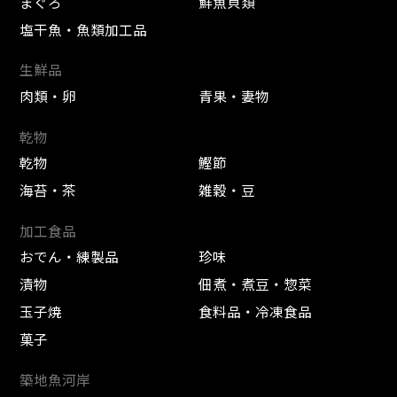
まぐろ
鮮魚貝類
塩干魚・魚類加工品
生鮮品
肉類・卵
青果・妻物
乾物
乾物
鰹節
海苔・茶
雑穀・豆
加工食品
おでん・練製品
珍味
漬物
佃煮・煮豆・惣菜
玉子焼
食料品・冷凍食品
菓子
築地魚河岸