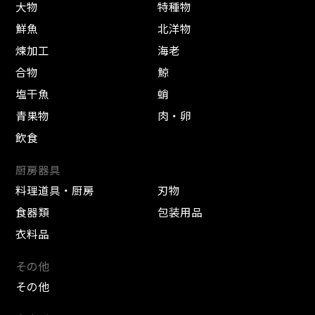
大物
特種物
鮮魚
北洋物
煉加工
海老
合物
鯨
塩干魚
蛸
青果物
肉・卵
飲食
厨房器具
料理道具・厨房
刃物
食器類
包装用品
衣料品
その他
その他