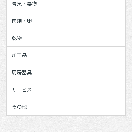
青果・妻物
肉類・卵
乾物
加工品
厨房器具
サービス
その他