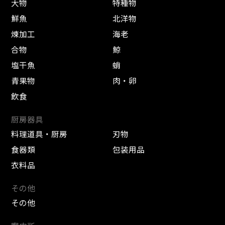
大物
特種物
鮮魚
北洋物
煉加工
海老
合物
鯨
塩干魚
蛸
青果物
肉・卵
飲食
厨房器具
料理道具・厨房
刃物
食器類
包装用品
衣料品
その他
その他