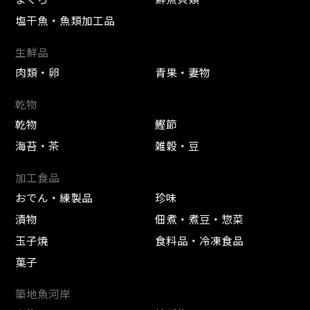
塩干魚・魚類加工品
生鮮品
肉類・卵
青果・妻物
乾物
乾物
鰹節
海苔・茶
雑穀・豆
加工食品
おでん・練製品
珍味
漬物
佃煮・煮豆・惣菜
玉子焼
食料品・冷凍食品
菓子
築地魚河岸