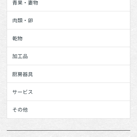
青果・妻物
肉類・卵
乾物
加工品
厨房器具
サービス
その他