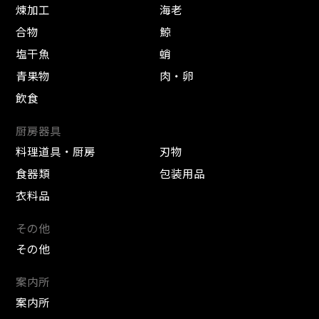
煉加工
海老
合物
鯨
塩干魚
蛸
青果物
肉・卵
飲食
厨房器具
料理道具・厨房
刃物
食器類
包装用品
衣料品
その他
その他
案内所
案内所