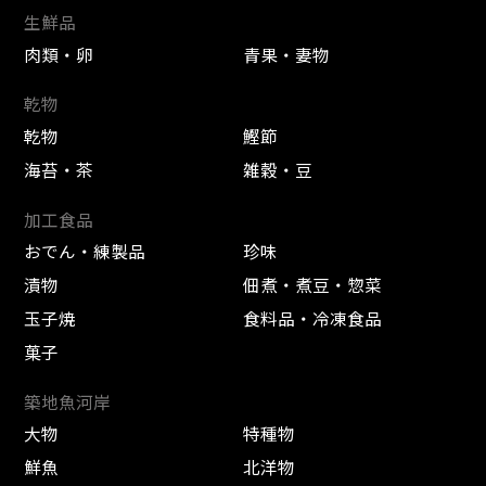
生鮮品
肉類・卵
青果・妻物
乾物
乾物
鰹節
海苔・茶
雑穀・豆
加工食品
おでん・練製品
珍味
漬物
佃煮・煮豆・惣菜
玉子焼
食料品・冷凍食品
菓子
築地魚河岸
大物
特種物
鮮魚
北洋物