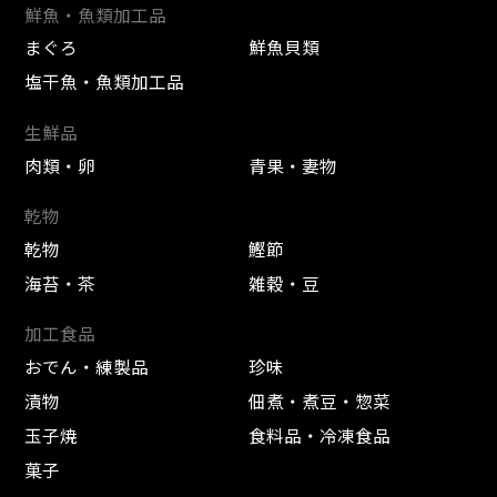
鮮魚・魚類加工品
まぐろ
鮮魚貝類
塩干魚・魚類加工品
生鮮品
肉類・卵
青果・妻物
乾物
乾物
鰹節
海苔・茶
雑穀・豆
加工食品
おでん・練製品
珍味
漬物
佃煮・煮豆・惣菜
玉子焼
食料品・冷凍食品
菓子