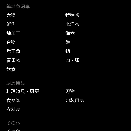
築地魚河岸
大物
特種物
鮮魚
北洋物
煉加工
海老
合物
鯨
塩干魚
蛸
青果物
肉・卵
飲食
厨房器具
料理道具・厨房
刃物
食器類
包装用品
衣料品
その他
その他