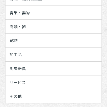
青果・妻物
肉類・卵
乾物
加工品
厨房器具
サービス
その他