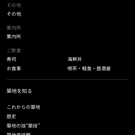
その他
その他
案内所
案内所
ご飲食
寿司
海鮮丼
お食事
喫茶・軽食・居酒屋
築地を知る
これからの築地
歴史
築地の技“築技”
築地昔話館