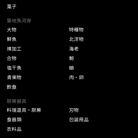
菓子
築地魚河岸
大物
特種物
鮮魚
北洋物
煉加工
海老
合物
鯨
塩干魚
蛸
青果物
肉・卵
飲食
厨房器具
料理道具・厨房
刃物
食器類
包装用品
衣料品