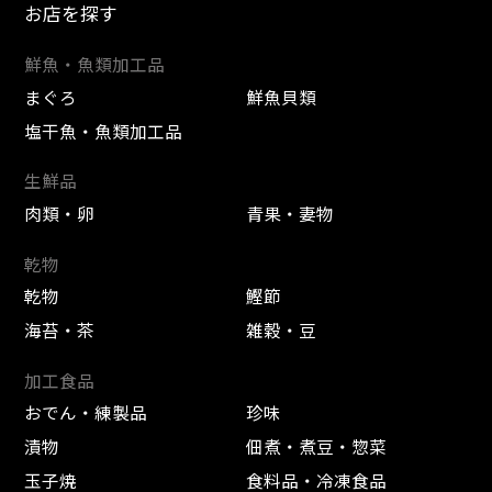
お店を探す
鮮魚・魚類加工品
まぐろ
鮮魚貝類
塩干魚・魚類加工品
生鮮品
肉類・卵
青果・妻物
乾物
乾物
鰹節
海苔・茶
雑穀・豆
加工食品
おでん・練製品
珍味
漬物
佃煮・煮豆・惣菜
玉子焼
食料品・冷凍食品