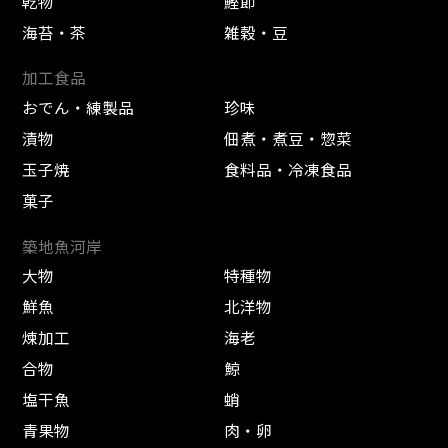
乾物
鰹節
海苔・茶
雑穀・豆
加工食品
おでん・練製品
珍味
漬物
佃煮・煮豆・惣菜
玉子焼
食料品・冷凍食品
菓子
築地魚河岸
大物
特種物
鮮魚
北洋物
煉加工
海老
合物
鯨
塩干魚
蛸
青果物
肉・卵