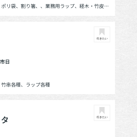
経木・竹皮、折箱、キッチンペーパー、保鮮紙、お土産品：Tシャツ、マグネット、キーホルダー、ステッカー
行きたい
休市日
、竹串各種、ラップ各種
カタ
行きたい