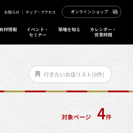
オンラインショップ
お知らせ
｜
マップ・アクセス
食材情報
イベント・
築地を知る
カレンダー・
セミナー
営業時間
行きたいお店
リスト[
0
件]
4
対象ページ
件