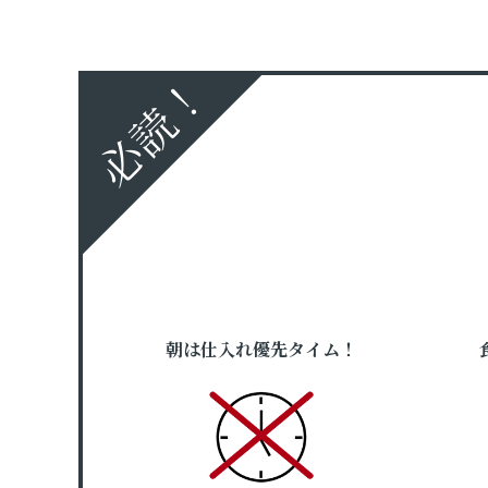
必読！
朝は仕入れ優先タイム！