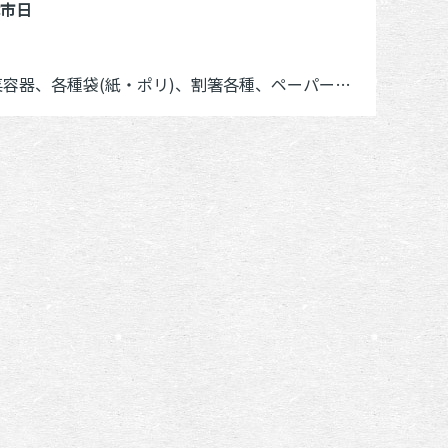
休市日
各種、ペーパー用品(皿・ランチマット)、パーティ用コップ、祭事用品(ヤキソバ皿)など、各種名入品