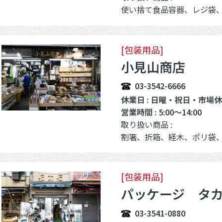
使い捨て食品容器、レジ袋、ポリ袋、割り箸、、業務用ラップ、
[包装用品]
小見山商店
03-3542-6666
休業日 : 日曜・祝日・市場
営業時間 : 5:00～14:00
取り扱い商品 :
割箸、折箱、経木、ポリ袋
[包装用品]
パッケージ タ
03-3541-0880