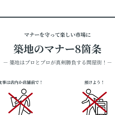
マナーを守って楽しい市場に
築地のマナー8箇条
－ 築地はプロとプロが真剣勝負する問屋街！－
食事は店内か店舗前で！
預けよう！