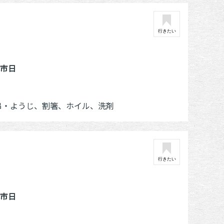
行きたい
休市日
串・ようじ、割箸、ホイル、洗剤
行きたい
休市日