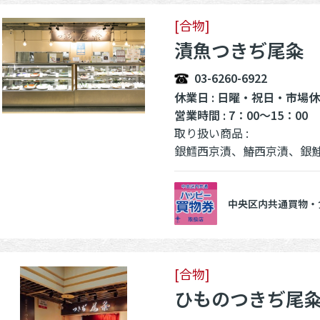
[合物]
漬魚つきぢ尾粂
03-6260-6922
休業日 : 日曜・祝日・市場
営業時間 : 7：00～15：00
取り扱い商品 :
銀鱈西京漬、鰆西京漬、銀鮭西京漬、鯖西京漬、ほた
中央区内共通買物・
[合物]
ひものつきぢ尾