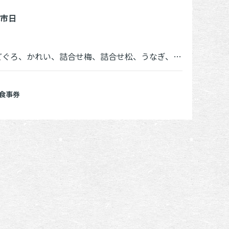
休市日
れい、詰合せ梅、詰合せ松、うなぎ、鯖、秋刀魚、特大ハタハタ
食事券