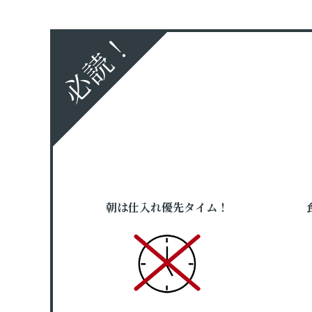
必読！
朝は仕入れ優先タイム！