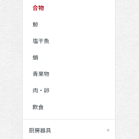
合物
鯨
塩干魚
蛸
青果物
肉・卵
飲食
厨房器具