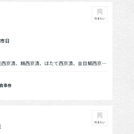
行きたい
休市日
て西京漬、金目鯛西京漬、かれい西京漬、銀鱈粕漬、銀鮭粕漬、各種西京漬、粕漬、味噌漬
食事券
粂
行きたい