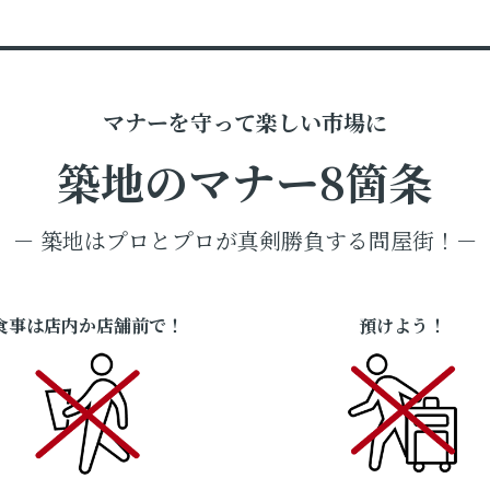
マナーを守って楽しい市場に
築地のマナー8箇条
－ 築地はプロとプロが真剣勝負する問屋街！－
食事は店内か店舗前で！
預けよう！