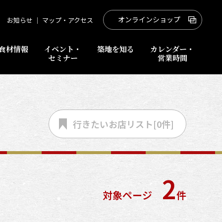
オンラインショップ
お知らせ
｜
マップ・アクセス
食材情報
イベント・
築地を知る
カレンダー・
セミナー
営業時間
行きたいお店
リスト[
0
件]
2
対象ページ
件