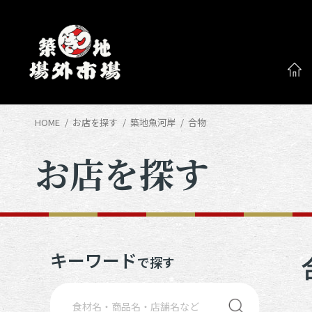
HOME
お店を探す
築地魚河岸
合物
お店を探す
キーワード
で探す