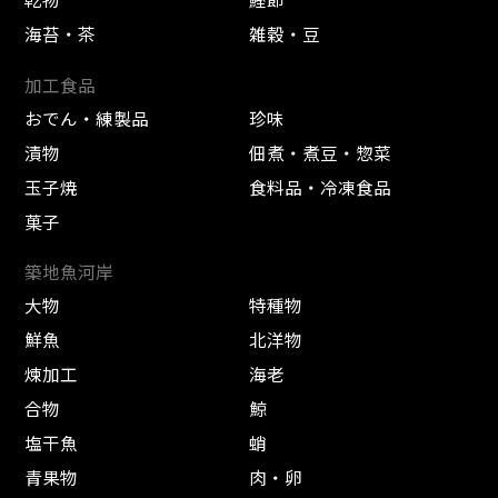
海苔・茶
雑穀・豆
加工食品
おでん・練製品
珍味
漬物
佃煮・煮豆・惣菜
玉子焼
食料品・冷凍食品
菓子
築地魚河岸
大物
特種物
鮮魚
北洋物
煉加工
海老
合物
鯨
塩干魚
蛸
青果物
肉・卵