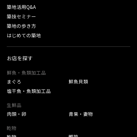
築地活用Q&A
築技セミナー
築地の歩き方
はじめての築地
お店を探す
鮮魚・魚類加工品
まぐろ
鮮魚貝類
塩干魚・魚類加工品
生鮮品
肉類・卵
青果・妻物
乾物
乾物
鰹節