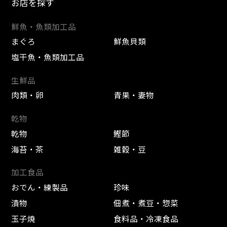
お店を探す
鮮魚・魚類加工品
まぐろ
鮮魚貝類
塩干魚・魚類加工品
生鮮品
肉類・卵
青果・妻物
乾物
乾物
鰹節
海苔・茶
雑穀・豆
加工食品
おでん・練製品
珍味
漬物
佃煮・煮豆・惣菜
玉子焼
食料品・冷凍食品