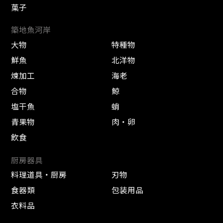
菓子
築地魚河岸
大物
特種物
鮮魚
北洋物
煉加工
海老
合物
鯨
塩干魚
蛸
青果物
肉・卵
飲食
厨房器具
料理道具・厨房
刃物
食器類
包装用品
衣料品