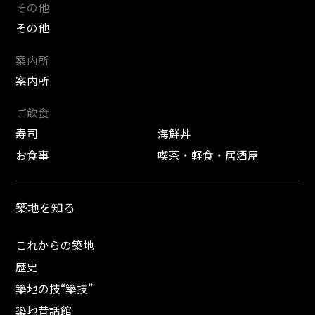
その他
その他
案内所
案内所
ご飲食
寿司
海鮮丼
お食事
喫茶・軽食・居酒屋
築地を知る
これからの築地
歴史
築地の技“築技”
築地昔話館