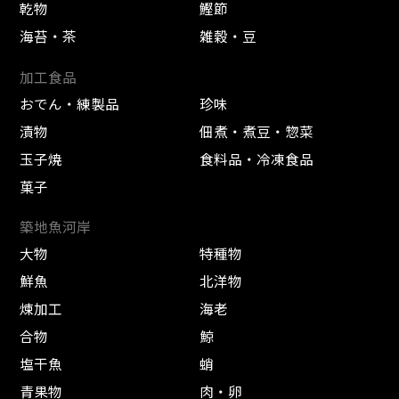
乾物
鰹節
海苔・茶
雑穀・豆
加工食品
おでん・練製品
珍味
漬物
佃煮・煮豆・惣菜
玉子焼
食料品・冷凍食品
菓子
築地魚河岸
大物
特種物
鮮魚
北洋物
煉加工
海老
合物
鯨
塩干魚
蛸
青果物
肉・卵