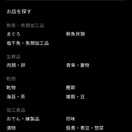
お店を探す
鮮魚・魚類加工品
まぐろ
鮮魚貝類
塩干魚・魚類加工品
生鮮品
肉類・卵
青果・妻物
乾物
乾物
鰹節
海苔・茶
雑穀・豆
加工食品
おでん・練製品
珍味
漬物
佃煮・煮豆・惣菜