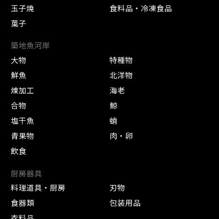
玉子焼
食料品・冷凍食品
菓子
築地魚河岸
大物
特種物
鮮魚
北洋物
煉加工
海老
合物
鯨
塩干魚
蛸
青果物
肉・卵
飲食
厨房器具
料理道具・厨房
刃物
食器類
包装用品
衣料品