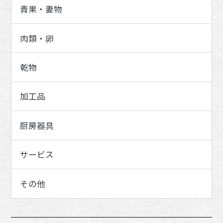
青果・妻物
肉類・卵
乾物
加工品
厨房器具
サービス
その他