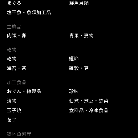
まぐろ
鮮魚貝類
塩干魚・魚類加工品
生鮮品
肉類・卵
青果・妻物
乾物
乾物
鰹節
海苔・茶
雑穀・豆
加工食品
おでん・練製品
珍味
漬物
佃煮・煮豆・惣菜
玉子焼
食料品・冷凍食品
菓子
築地魚河岸