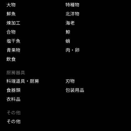
大物
特種物
鮮魚
北洋物
煉加工
海老
合物
鯨
塩干魚
蛸
青果物
肉・卵
飲食
厨房器具
料理道具・厨房
刃物
食器類
包装用品
衣料品
その他
その他