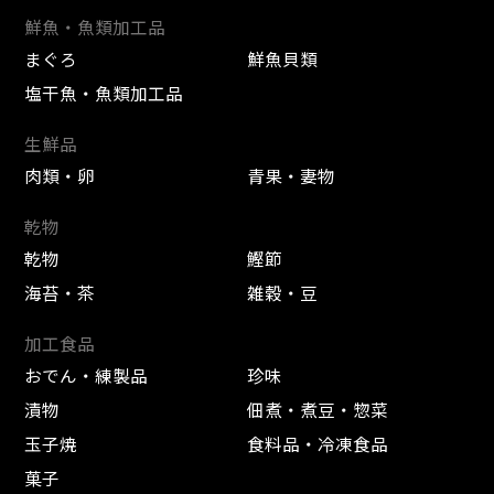
鮮魚・魚類加工品
まぐろ
鮮魚貝類
塩干魚・魚類加工品
生鮮品
肉類・卵
青果・妻物
乾物
乾物
鰹節
海苔・茶
雑穀・豆
加工食品
おでん・練製品
珍味
漬物
佃煮・煮豆・惣菜
玉子焼
食料品・冷凍食品
菓子