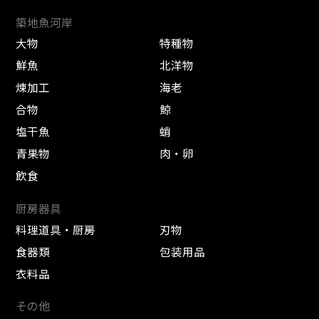
築地魚河岸
大物
特種物
鮮魚
北洋物
煉加工
海老
合物
鯨
塩干魚
蛸
青果物
肉・卵
飲食
厨房器具
料理道具・厨房
刃物
食器類
包装用品
衣料品
その他