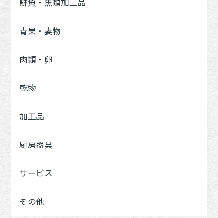
鮮魚・魚類加工品
青果・妻物
肉類・卵
乾物
加工品
厨房器具
サービス
その他