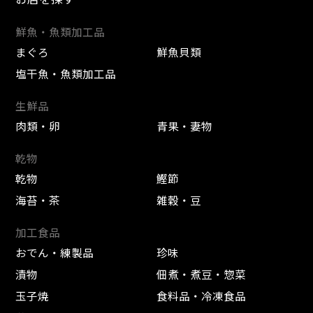
鮮魚・魚類加工品
まぐろ
鮮魚貝類
塩干魚・魚類加工品
生鮮品
肉類・卵
青果・妻物
乾物
乾物
鰹節
海苔・茶
雑穀・豆
加工食品
おでん・練製品
珍味
漬物
佃煮・煮豆・惣菜
玉子焼
食料品・冷凍食品