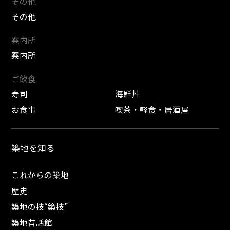
その他
その他
案内所
案内所
ご飲食
寿司
海鮮丼
お食事
喫茶・軽食・居酒屋
築地を知る
これからの築地
歴史
築地の技“築技”
築地昔話館