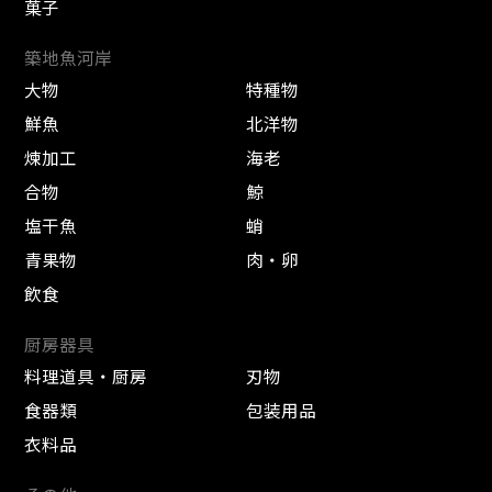
菓子
築地魚河岸
大物
特種物
鮮魚
北洋物
煉加工
海老
合物
鯨
塩干魚
蛸
青果物
肉・卵
飲食
厨房器具
料理道具・厨房
刃物
食器類
包装用品
衣料品