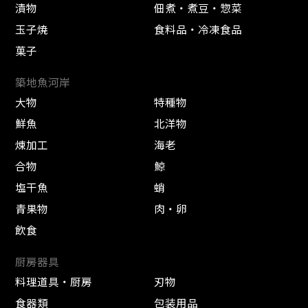
漬物
佃煮・煮豆・惣菜
玉子焼
食料品・冷凍食品
菓子
築地魚河岸
大物
特種物
鮮魚
北洋物
煉加工
海老
合物
鯨
塩干魚
蛸
青果物
肉・卵
飲食
厨房器具
料理道具・厨房
刃物
食器類
包装用品