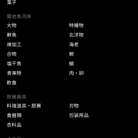
菓子
築地魚河岸
大物
特種物
鮮魚
北洋物
煉加工
海老
合物
鯨
塩干魚
蛸
青果物
肉・卵
飲食
厨房器具
料理道具・厨房
刃物
食器類
包装用品
衣料品