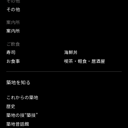
その他
その他
案内所
案内所
ご飲食
寿司
海鮮丼
お食事
喫茶・軽食・居酒屋
築地を知る
これからの築地
歴史
築地の技“築技”
築地昔話館