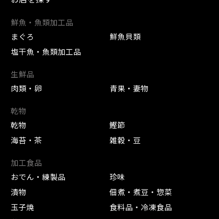
鮮魚・魚類加工品
まぐろ
鮮魚貝類
塩干魚・魚類加工品
生鮮品
肉類・卵
青果・妻物
乾物
乾物
鰹節
海苔・茶
雑穀・豆
加工食品
おでん・練製品
珍味
漬物
佃煮・煮豆・惣菜
玉子焼
食料品・冷凍食品