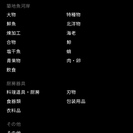
築地魚河岸
大物
特種物
鮮魚
北洋物
煉加工
海老
合物
鯨
塩干魚
蛸
青果物
肉・卵
飲食
厨房器具
料理道具・厨房
刃物
食器類
包装用品
衣料品
その他
その他