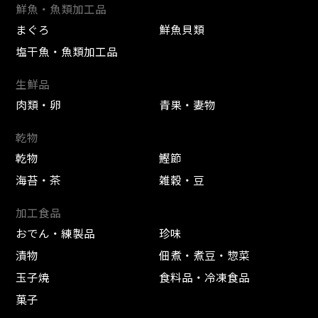
鮮魚・魚類加工品
まぐろ
鮮魚貝類
塩干魚・魚類加工品
生鮮品
肉類・卵
青果・妻物
乾物
乾物
鰹節
海苔・茶
雑穀・豆
加工食品
おでん・練製品
珍味
漬物
佃煮・煮豆・惣菜
玉子焼
食料品・冷凍食品
菓子