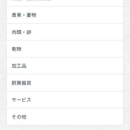
青果・妻物
肉類・卵
乾物
加工品
厨房器具
サービス
その他