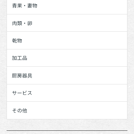
青果・妻物
肉類・卵
乾物
加工品
厨房器具
サービス
その他