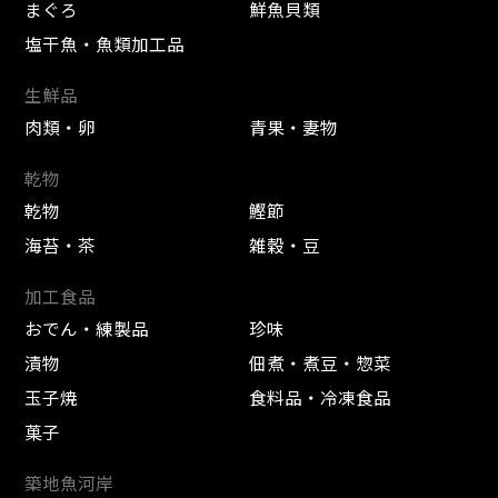
まぐろ
鮮魚貝類
塩干魚・魚類加工品
生鮮品
肉類・卵
青果・妻物
乾物
乾物
鰹節
海苔・茶
雑穀・豆
加工食品
おでん・練製品
珍味
漬物
佃煮・煮豆・惣菜
玉子焼
食料品・冷凍食品
菓子
築地魚河岸