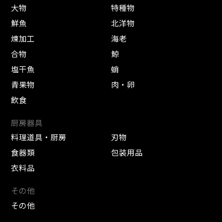
大物
特種物
鮮魚
北洋物
煉加工
海老
合物
鯨
塩干魚
蛸
青果物
肉・卵
飲食
厨房器具
料理道具・厨房
刃物
食器類
包装用品
衣料品
その他
その他