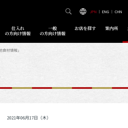
JPN
｜
ENG
｜
CHN
仕入れ
一般
お店を探す
案内所
の方向け情報
の方向け情報
築地食材情報」
報
2021年06月17日（木）