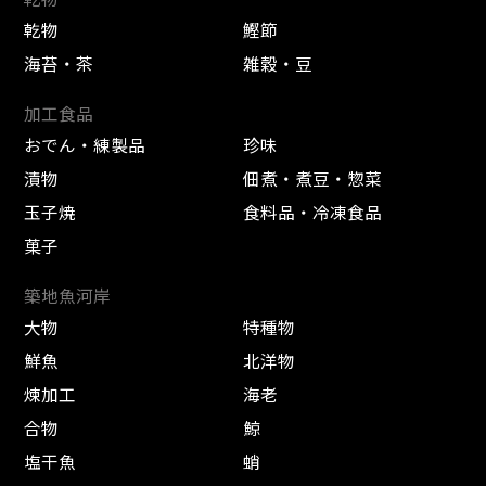
乾物
鰹節
海苔・茶
雑穀・豆
加工食品
おでん・練製品
珍味
漬物
佃煮・煮豆・惣菜
玉子焼
食料品・冷凍食品
菓子
築地魚河岸
大物
特種物
鮮魚
北洋物
煉加工
海老
合物
鯨
塩干魚
蛸