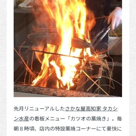
先月リニューアルした
さかな屋高知家 タカシ
ン水産
の看板メニュー「カツオの藁焼き」。毎
朝８時頃、店内の特設藁焼コーナーにて豪快に