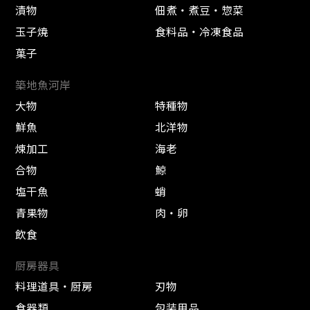
漬物
佃煮・煮豆・惣菜
玉子焼
食料品・冷凍食品
菓子
築地魚河岸
大物
特種物
鮮魚
北洋物
煉加工
海老
合物
鯨
塩干魚
蛸
青果物
肉・卵
飲食
厨房器具
料理道具・厨房
刃物
食器類
包装用品