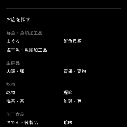
お店を探す
鮮魚・魚類加工品
まぐろ
鮮魚貝類
塩干魚・魚類加工品
生鮮品
肉類・卵
青果・妻物
乾物
乾物
鰹節
海苔・茶
雑穀・豆
加工食品
おでん・練製品
珍味