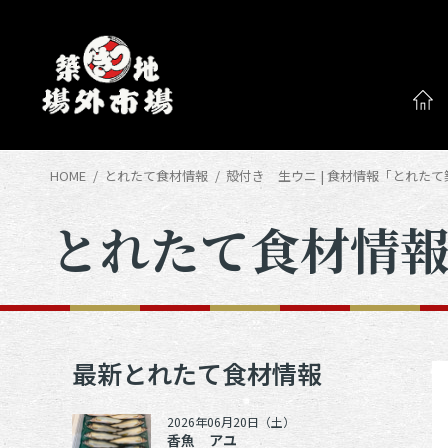
HOME
とれたて食材情報
殻付き 生ウニ | 食材情報「とれた
とれたて食材情
最新とれたて食材情報
2026年06月20日（土）
香魚 アユ