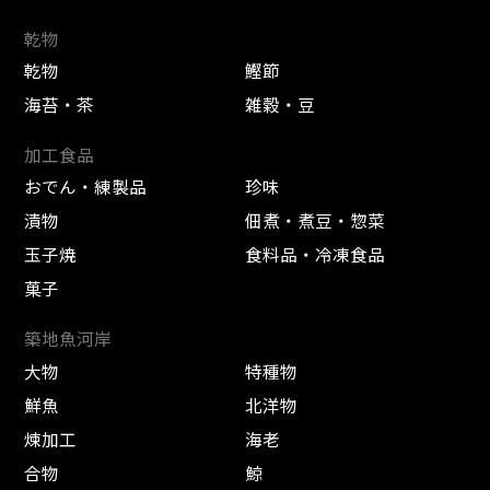
乾物
乾物
鰹節
海苔・茶
雑穀・豆
加工食品
おでん・練製品
珍味
漬物
佃煮・煮豆・惣菜
玉子焼
食料品・冷凍食品
菓子
築地魚河岸
大物
特種物
鮮魚
北洋物
煉加工
海老
合物
鯨