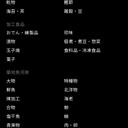
乾物
鰹節
海苔・茶
雑穀・豆
加工食品
おでん・練製品
珍味
漬物
佃煮・煮豆・惣菜
玉子焼
食料品・冷凍食品
菓子
築地魚河岸
大物
特種物
鮮魚
北洋物
煉加工
海老
合物
鯨
塩干魚
蛸
青果物
肉・卵