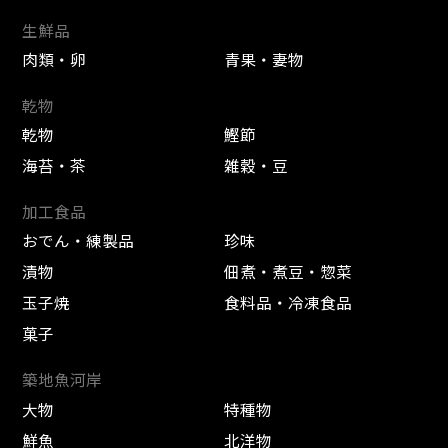
生鮮品
肉類・卵
青果・妻物
乾物
乾物
鰹節
海苔・茶
雑穀・豆
加工食品
おでん・練製品
珍味
漬物
佃煮・煮豆・惣菜
玉子焼
食料品・冷凍食品
菓子
築地魚河岸
大物
特種物
鮮魚
北洋物