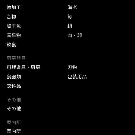
煉加工
海老
合物
鯨
塩干魚
蛸
青果物
肉・卵
飲食
厨房器具
料理道具・厨房
刃物
食器類
包装用品
衣料品
その他
その他
案内所
案内所