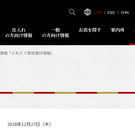
JPN
｜
ENG
｜
CHN
仕入れ
一般
お店を探す
案内所
の方向け情報
の方向け情報
食材情報「とれたて築地食材情報」
報
2018年12月27日（木）