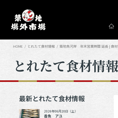
HOME
とれたて食材情報
築地魚河岸 年末営業時間 延長 | 
とれたて食材情
最新とれたて食材情報
2026年06月20日（土）
香魚 アユ