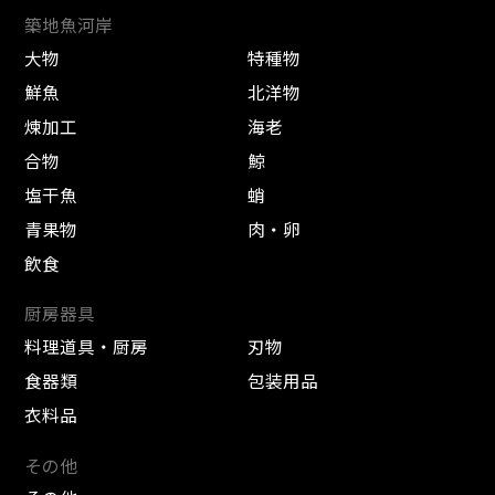
築地魚河岸
大物
特種物
鮮魚
北洋物
煉加工
海老
合物
鯨
塩干魚
蛸
青果物
肉・卵
飲食
厨房器具
料理道具・厨房
刃物
食器類
包装用品
衣料品
その他