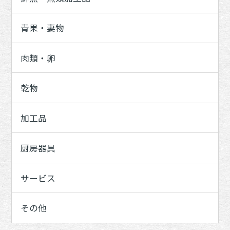
青果・妻物
肉類・卵
乾物
加工品
厨房器具
サービス
その他