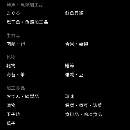
鮮魚・魚類加工品
まぐろ
鮮魚貝類
塩干魚・魚類加工品
生鮮品
肉類・卵
青果・妻物
乾物
乾物
鰹節
海苔・茶
雑穀・豆
加工食品
おでん・練製品
珍味
漬物
佃煮・煮豆・惣菜
玉子焼
食料品・冷凍食品
菓子