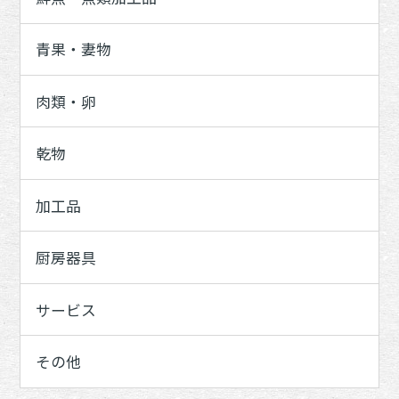
青果・妻物
肉類・卵
乾物
加工品
厨房器具
サービス
その他