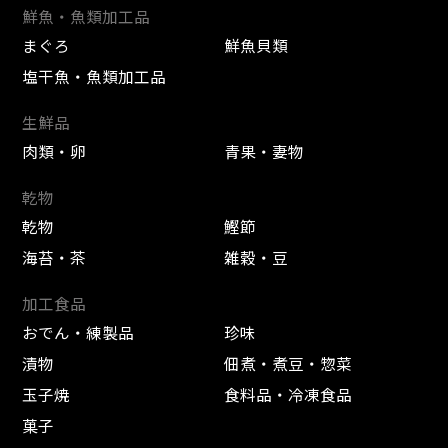
鮮魚・魚類加工品
まぐろ
鮮魚貝類
塩干魚・魚類加工品
生鮮品
肉類・卵
青果・妻物
乾物
乾物
鰹節
海苔・茶
雑穀・豆
加工食品
おでん・練製品
珍味
漬物
佃煮・煮豆・惣菜
玉子焼
食料品・冷凍食品
菓子