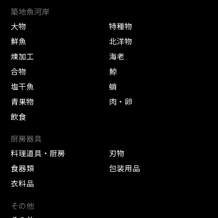
築地魚河岸
大物
特種物
鮮魚
北洋物
煉加工
海老
合物
鯨
塩干魚
蛸
青果物
肉・卵
飲食
厨房器具
料理道具・厨房
刃物
食器類
包装用品
衣料品
その他