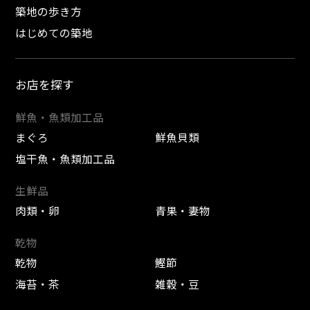
築地の歩き方
はじめての築地
お店を探す
鮮魚・魚類加工品
まぐろ
鮮魚貝類
塩干魚・魚類加工品
生鮮品
肉類・卵
青果・妻物
乾物
乾物
鰹節
海苔・茶
雑穀・豆