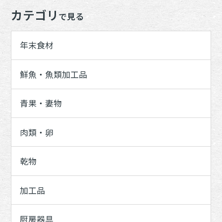
カテゴリ
で見る
年末食材
鮮魚・魚類加工品
青果・妻物
肉類・卵
乾物
加工品
厨房器具