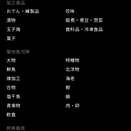
加工食品
おでん・練製品
珍味
漬物
佃煮・煮豆・惣菜
玉子焼
食料品・冷凍食品
菓子
築地魚河岸
大物
特種物
鮮魚
北洋物
煉加工
海老
合物
鯨
塩干魚
蛸
青果物
肉・卵
飲食
厨房器具