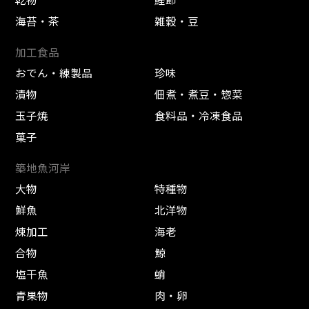
海苔・茶
雑穀・豆
加工食品
おでん・練製品
珍味
漬物
佃煮・煮豆・惣菜
玉子焼
食料品・冷凍食品
菓子
築地魚河岸
大物
特種物
鮮魚
北洋物
煉加工
海老
合物
鯨
塩干魚
蛸
青果物
肉・卵