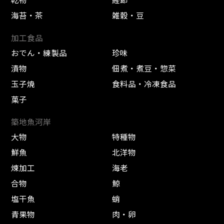
海苔・茶
雑穀・豆
加工食品
おでん・練製品
珍味
漬物
佃煮・煮豆・惣菜
玉子焼
食料品・冷凍食品
菓子
築地魚河岸
大物
特種物
鮮魚
北洋物
煉加工
海老
合物
鯨
塩干魚
蛸
青果物
肉・卵