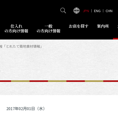
JPN
｜
ENG
｜
CHN
仕入れ
一般
お店を探す
案内所
の方向け情報
の方向け情報
情報「とれたて築地食材情報」
報
2017年02月01日（水）