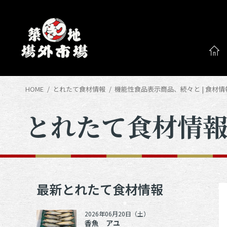
HOME
とれたて食材情報
機能性食品表示商品、続々と | 食材
とれたて食材情
最新とれたて食材情報
2026年06月20日（土）
香魚 アユ