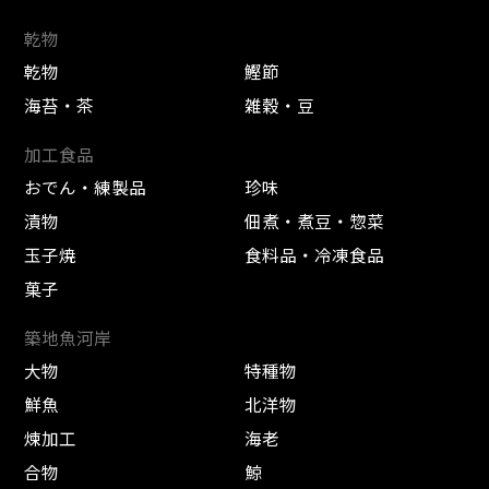
乾物
乾物
鰹節
海苔・茶
雑穀・豆
加工食品
おでん・練製品
珍味
漬物
佃煮・煮豆・惣菜
玉子焼
食料品・冷凍食品
菓子
築地魚河岸
大物
特種物
鮮魚
北洋物
煉加工
海老
合物
鯨