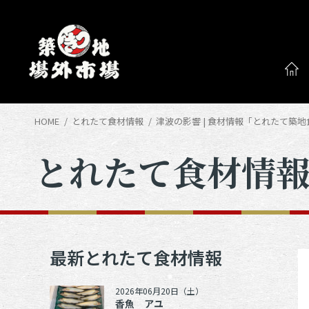
HOME
とれたて食材情報
津波の影響 | 食材情報「とれたて築
とれたて食材情
最新とれたて食材情報
2026年06月20日（土）
香魚 アユ