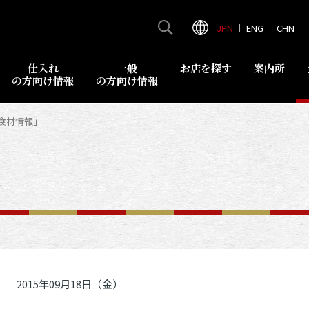
JPN
｜
ENG
｜
CHN
仕入れ
一般
お店を探す
案内所
の方向け情報
の方向け情報
地食材情報」
報
2015年09月18日（金）