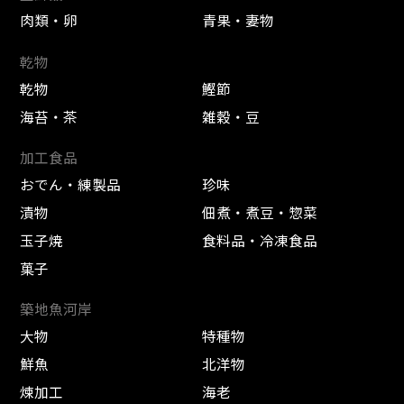
肉類・卵
青果・妻物
乾物
乾物
鰹節
海苔・茶
雑穀・豆
加工食品
おでん・練製品
珍味
漬物
佃煮・煮豆・惣菜
玉子焼
食料品・冷凍食品
菓子
築地魚河岸
大物
特種物
鮮魚
北洋物
煉加工
海老