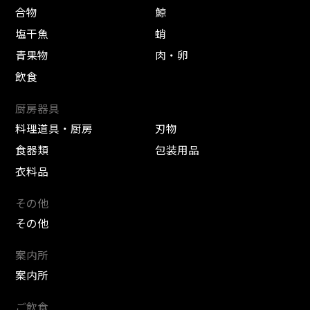
合物
鯨
塩干魚
蛸
青果物
肉・卵
飲食
厨房器具
料理道具・厨房
刃物
食器類
包装用品
衣料品
その他
その他
案内所
案内所
ご飲食