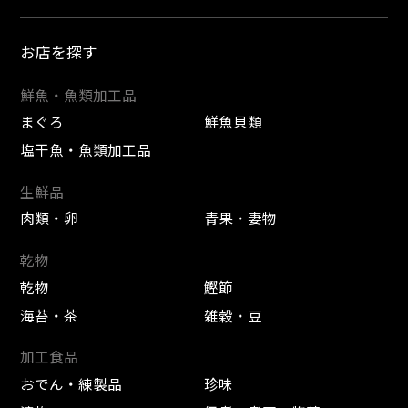
お店を探す
鮮魚・魚類加工品
まぐろ
鮮魚貝類
塩干魚・魚類加工品
生鮮品
肉類・卵
青果・妻物
乾物
乾物
鰹節
海苔・茶
雑穀・豆
加工食品
おでん・練製品
珍味