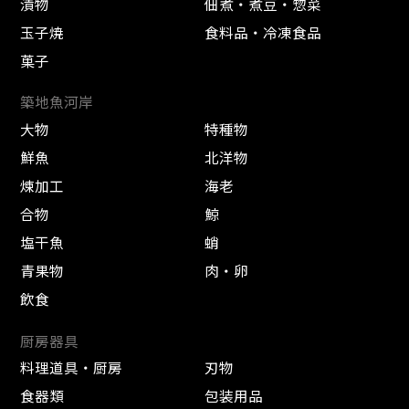
漬物
佃煮・煮豆・惣菜
玉子焼
食料品・冷凍食品
菓子
築地魚河岸
大物
特種物
鮮魚
北洋物
煉加工
海老
合物
鯨
塩干魚
蛸
青果物
肉・卵
飲食
厨房器具
料理道具・厨房
刃物
食器類
包装用品