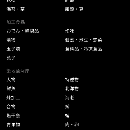
海苔・茶
雑穀・豆
加工食品
おでん・練製品
珍味
漬物
佃煮・煮豆・惣菜
玉子焼
食料品・冷凍食品
菓子
築地魚河岸
大物
特種物
鮮魚
北洋物
煉加工
海老
合物
鯨
塩干魚
蛸
青果物
肉・卵