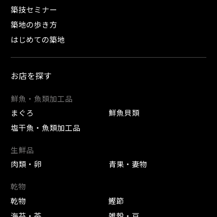
築技セミナー
築地の歩き方
はじめての築地
お店を探す
鮮魚・魚類加工品
まぐろ
鮮魚貝類
塩干魚・魚類加工品
生鮮品
肉類・卵
青果・妻物
乾物
乾物
鰹節
海苔・茶
雑穀・豆