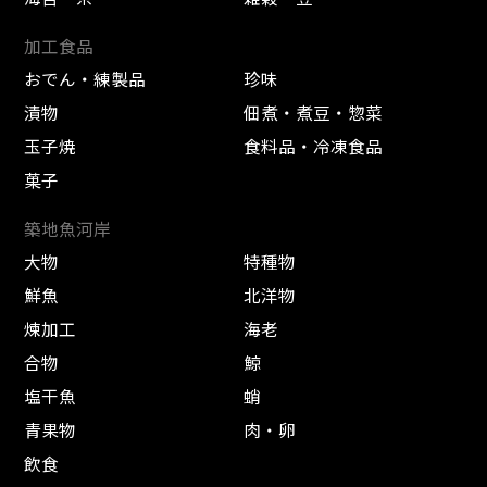
加工食品
おでん・練製品
珍味
漬物
佃煮・煮豆・惣菜
玉子焼
食料品・冷凍食品
菓子
築地魚河岸
大物
特種物
鮮魚
北洋物
煉加工
海老
合物
鯨
塩干魚
蛸
青果物
肉・卵
飲食