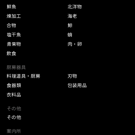
鮮魚
北洋物
煉加工
海老
合物
鯨
塩干魚
蛸
青果物
肉・卵
飲食
厨房器具
料理道具・厨房
刃物
食器類
包装用品
衣料品
その他
その他
案内所