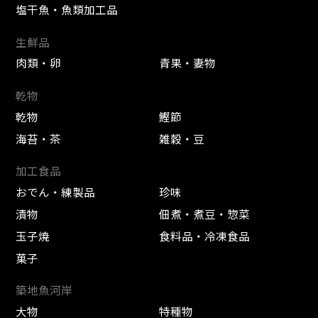
塩干魚・魚類加工品
生鮮品
肉類・卵
青果・妻物
乾物
乾物
鰹節
海苔・茶
雑穀・豆
加工食品
おでん・練製品
珍味
漬物
佃煮・煮豆・惣菜
玉子焼
食料品・冷凍食品
菓子
築地魚河岸
大物
特種物