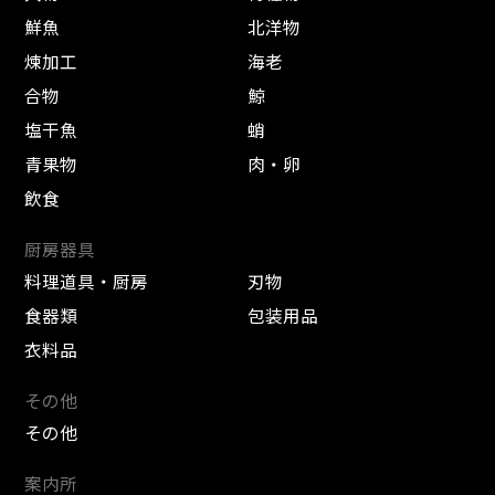
鮮魚
北洋物
煉加工
海老
合物
鯨
塩干魚
蛸
青果物
肉・卵
飲食
厨房器具
料理道具・厨房
刃物
食器類
包装用品
衣料品
その他
その他
案内所