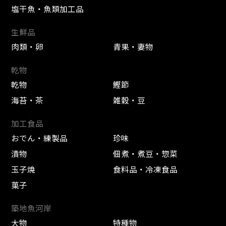
塩干魚・魚類加工品
生鮮品
肉類・卵
青果・妻物
乾物
乾物
鰹節
海苔・茶
雑穀・豆
加工食品
おでん・練製品
珍味
漬物
佃煮・煮豆・惣菜
玉子焼
食料品・冷凍食品
菓子
築地魚河岸
大物
特種物