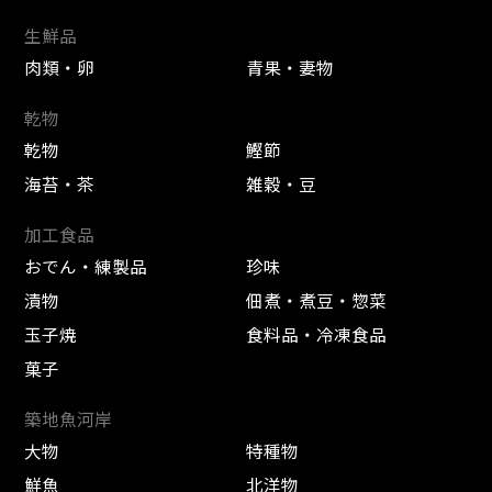
生鮮品
肉類・卵
青果・妻物
乾物
乾物
鰹節
海苔・茶
雑穀・豆
加工食品
おでん・練製品
珍味
漬物
佃煮・煮豆・惣菜
玉子焼
食料品・冷凍食品
菓子
築地魚河岸
大物
特種物
鮮魚
北洋物