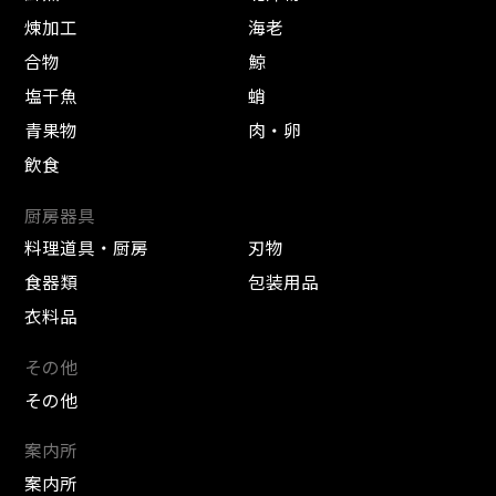
煉加工
海老
合物
鯨
塩干魚
蛸
青果物
肉・卵
飲食
厨房器具
料理道具・厨房
刃物
食器類
包装用品
衣料品
その他
その他
案内所
案内所