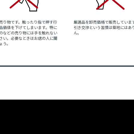
売り物です。触ったり指で押す行
厳選品を卸売価格で販売していま
品価値を下げてしまいます。特に
引き交渉という習慣は築地にはあ
のなどの売り物には手を触れない
ん。
さい。必要なときはお店の人に聞
ょう。