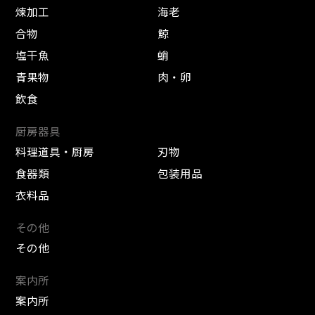
煉加工
海老
合物
鯨
塩干魚
蛸
青果物
肉・卵
飲食
厨房器具
料理道具・厨房
刃物
食器類
包装用品
衣料品
その他
その他
案内所
案内所