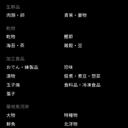
生鮮品
肉類・卵
青果・妻物
乾物
乾物
鰹節
海苔・茶
雑穀・豆
加工食品
おでん・練製品
珍味
漬物
佃煮・煮豆・惣菜
玉子焼
食料品・冷凍食品
菓子
築地魚河岸
大物
特種物
鮮魚
北洋物