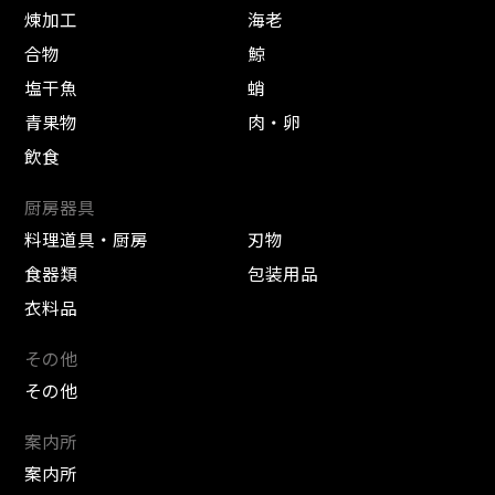
煉加工
海老
合物
鯨
塩干魚
蛸
青果物
肉・卵
飲食
厨房器具
料理道具・厨房
刃物
食器類
包装用品
衣料品
その他
その他
案内所
案内所