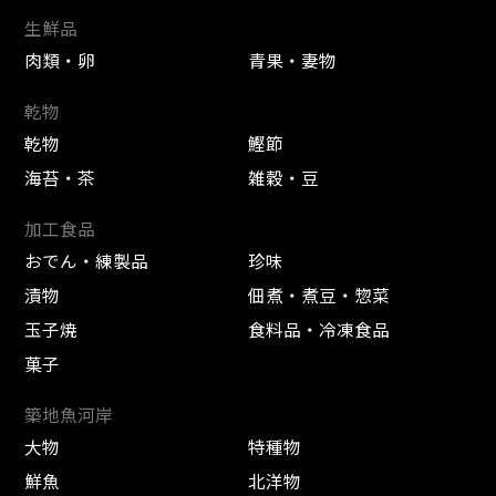
生鮮品
肉類・卵
青果・妻物
乾物
乾物
鰹節
海苔・茶
雑穀・豆
加工食品
おでん・練製品
珍味
漬物
佃煮・煮豆・惣菜
玉子焼
食料品・冷凍食品
菓子
築地魚河岸
大物
特種物
鮮魚
北洋物