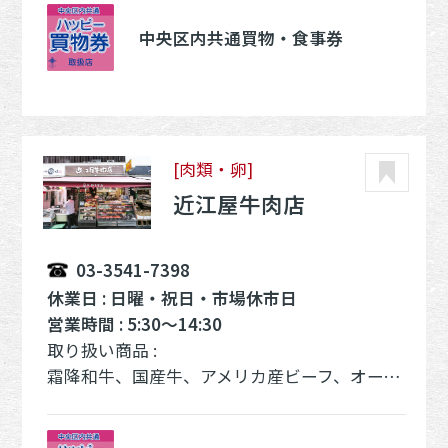
中央区内共通買物・食事券
[肉類・卵]
近江屋牛肉店
03-3541-7398
休業日 : 日曜・祝日・市場休市日
営業時間 : 5:30～14:30
取り扱い商品 :
霜降和牛、国産牛、アメリカ産ビーフ、オーストラリア産ビーフ、群馬産上物豚肉、輸入豚肉、馬刺し、生ハム、ウインナー・ハム