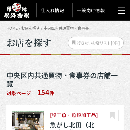
仕入れ情報
一般向け情報
HOME
お店を探す
中央区内共通買物・食事券
お店を探す
行きたいお店
リスト[
0
件]
中央区内共通買物・食事券の店舗一
覧
154
対象ページ
件
[塩干魚・魚類加工品]
魚がし北田（北