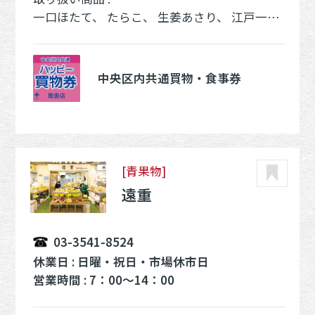
一口ほたて、 たらこ、 生姜あさり、 江戸一昆布、 まぐろ旨炊き、 ちりめん山椒、 わかさぎやわらか煮、 風味楽、 赤えび、 丹波黒豆
中央区内共通買物・食事券
[青果物]
遠重
03-3541-8524
休業日 : 日曜・祝日・市場休市日
営業時間 : 7：00～14：00