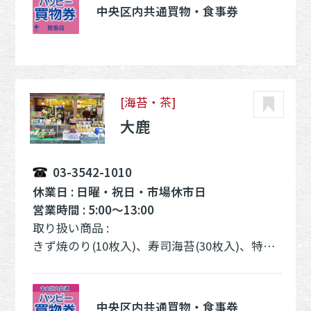
中央区内共通買物・食事券
[海苔・茶]
大鹿
03-3542-1010
休業日 : 日曜・祝日・市場休市日
営業時間 : 5:00～13:00
取り扱い商品 :
きず焼のり(10枚入)、寿司海苔(30枚入)、特撰焼のり(10枚入)、極上焼のり(10枚入)、業務用上級キザミのり(100g入) 、上級煎茶、高級煎茶、玉露粉茶(200g入)、玉露、特撰くきほうじ茶(200g入)
中央区内共通買物・食事券