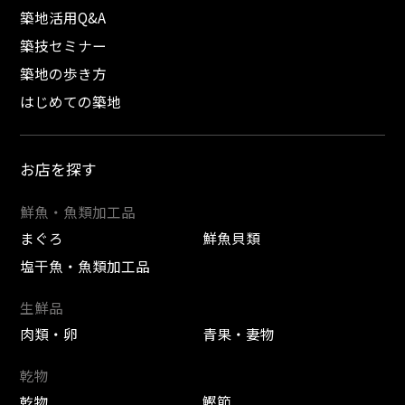
築地活用Q&A
築技セミナー
築地の歩き方
はじめての築地
お店を探す
鮮魚・魚類加工品
まぐろ
鮮魚貝類
塩干魚・魚類加工品
生鮮品
肉類・卵
青果・妻物
乾物
乾物
鰹節