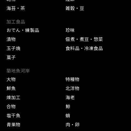
海苔・茶
雑穀・豆
加工食品
おでん・練製品
珍味
漬物
佃煮・煮豆・惣菜
玉子焼
食料品・冷凍食品
菓子
築地魚河岸
大物
特種物
鮮魚
北洋物
煉加工
海老
合物
鯨
塩干魚
蛸
青果物
肉・卵