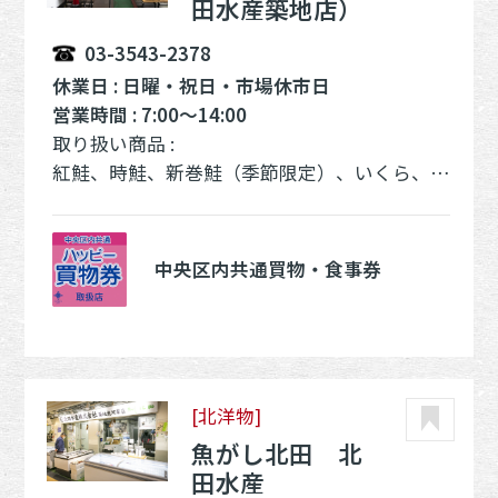
田水産築地店）
03-3543-2378
休業日 : 日曜・祝日・市場休市日
営業時間 : 7:00～14:00
取り扱い商品 :
紅鮭、時鮭、新巻鮭（季節限定）、いくら、たらこ、数の子、筋子（秋子）、西京漬、粕漬、干物、塩辛、しめ鯖、タタキ、乾燥珍味、うなぎ、煮魚、焼魚、その他
中央区内共通買物・食事券
[北洋物]
魚がし北田 北
田水産