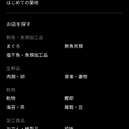
はじめての築地
お店を探す
鮮魚・魚類加工品
まぐろ
鮮魚貝類
塩干魚・魚類加工品
生鮮品
肉類・卵
青果・妻物
乾物
乾物
鰹節
海苔・茶
雑穀・豆
加工食品
おでん・練製品
珍味