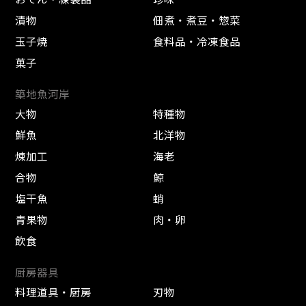
漬物
佃煮・煮豆・惣菜
玉子焼
食料品・冷凍食品
菓子
築地魚河岸
大物
特種物
鮮魚
北洋物
煉加工
海老
合物
鯨
塩干魚
蛸
青果物
肉・卵
飲食
厨房器具
料理道具・厨房
刃物