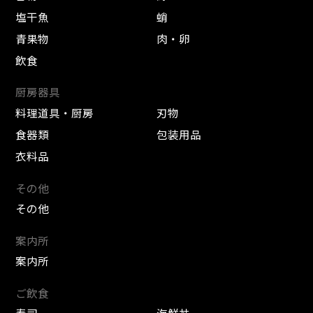
塩干魚
蛸
青果物
肉・卵
飲食
厨房器具
料理道具・厨房
刃物
食器類
包装用品
衣料品
その他
その他
案内所
案内所
ご飲食
寿司
海鮮丼