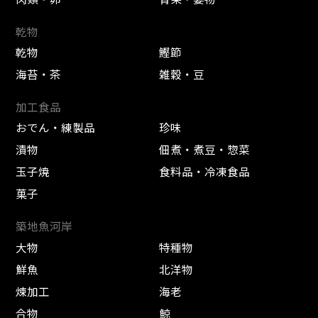
乾物
乾物
鰹節
海苔・茶
雑穀・豆
加工食品
おでん・練製品
珍味
漬物
佃煮・煮豆・惣菜
玉子焼
食料品・冷凍食品
菓子
築地魚河岸
大物
特種物
鮮魚
北洋物
煉加工
海老
合物
鯨