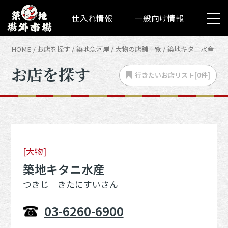
仕入れ情報
一般向け情報
HOME
お店を探す
築地魚河岸
大物の店舗一覧
築地キタニ水産
お店を探す
行きたいお店
リスト[
0
件]
[大物]
築地キタニ水産
つきじ きたにすいさん
03-6260-6900