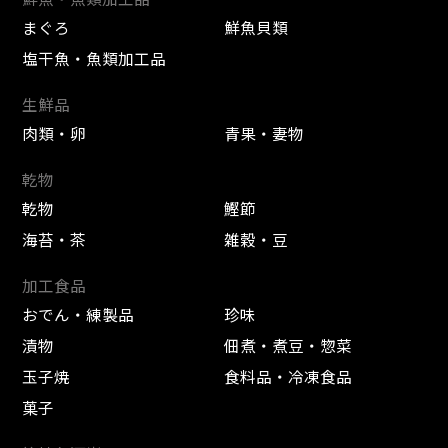
まぐろ
鮮魚貝類
塩干魚・魚類加工品
生鮮品
肉類・卵
青果・妻物
乾物
乾物
鰹節
海苔・茶
雑穀・豆
加工食品
おでん・練製品
珍味
漬物
佃煮・煮豆・惣菜
玉子焼
食料品・冷凍食品
菓子