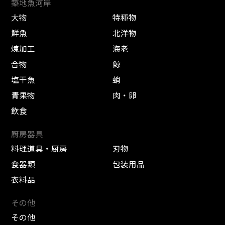
築地魚河岸
大物
特種物
鮮魚
北洋物
煉加工
海老
合物
鯨
塩干魚
蛸
青果物
肉・卵
飲食
厨房器具
料理道具・厨房
刃物
食器類
包装用品
衣料品
その他
その他