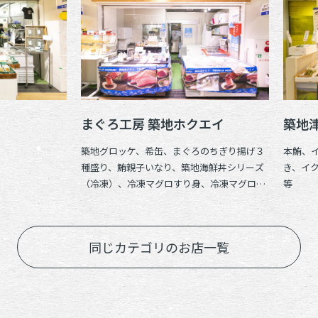
まぐろ工房 築地ホクエイ
築地
築地グロッケ、希缶、まぐろのちぎり揚げ３
本鮪、
種盛り、鮪親子いなり、築地海鮮丼シリーズ
き、イ
（冷凍）、冷凍マグロすり身、冷凍マグロほ
等
ほ肉、冷凍マグロヒレ肉、冷凍マグロ頭肉、
冷凍養殖本マグロ中とろ入り切落し
同じカテゴリのお店一覧