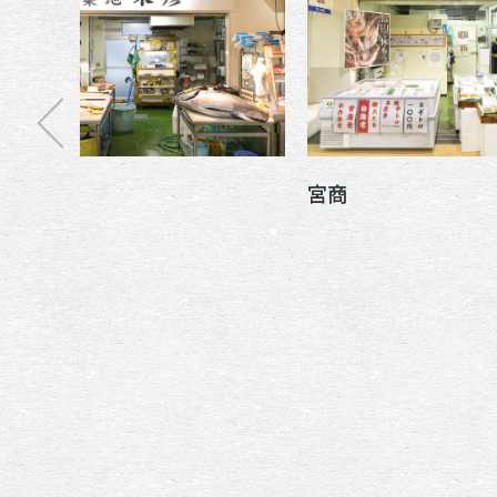
築地米彦
宮商