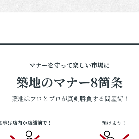
マナーを守って楽しい市場に
築地のマナー8箇条
－ 築地はプロとプロが真剣勝負する問屋街！－
食事は店内か店舗前で！
預けよう！