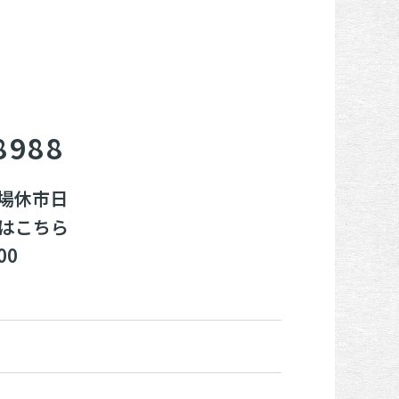
8988
市場休市日
はこちら
00