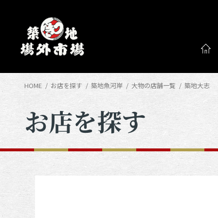
HOME
お店を探す
築地魚河岸
大物の店舗一覧
築地大志
お店を探す