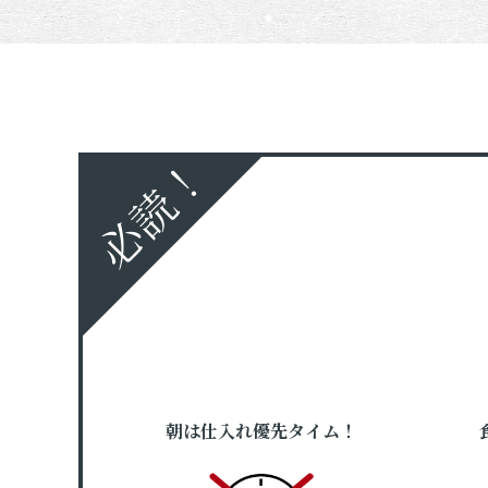
必読！
朝は仕入れ優先タイム！