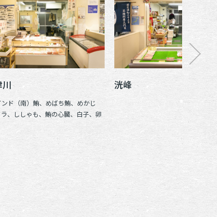
津川
洸峰
インド（南）鮪、めばち鮪、めかじ
クラ、ししゃも、鮪の心臓、白子、卵